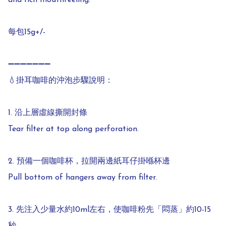
and rich mouthfeeling.

每包15g+/-

➖➖➖➖➖➖➖

💧掛耳咖啡的沖泡步驟說明：

1. 沿上層虛線撕開封條  

Tear filter at top along perforation.  

2. 預備一個咖啡杯，拉開兩邊紙耳仔掛喺杯邊  

Pull bottom of hangers away from filter.  

3. 先注入少量水約10ml左右，使咖啡粉先「悶蒸」約10-15