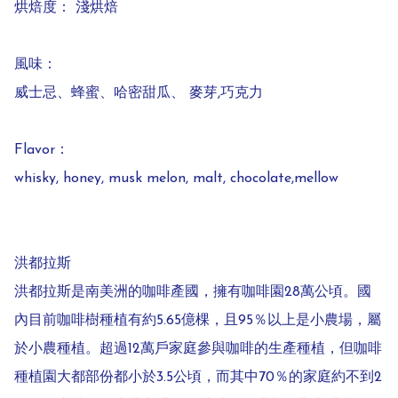
烘焙度： 淺烘焙 

風味：

威士忌、蜂蜜、哈密甜瓜、 麥芽,巧克力 

Flavor：

whisky, honey, musk melon, malt, chocolate,mellow

洪都拉斯 

洪都拉斯是南美洲的咖啡產國，擁有咖啡園28萬公頃。國
內目前咖啡樹種植有約5.65億棵，且95％以上是小農場，屬
於小農種植。超過12萬戶家庭參與咖啡的生產種植，但咖啡
種植園大都部份都小於3.5公頃，而其中70％的家庭約不到2